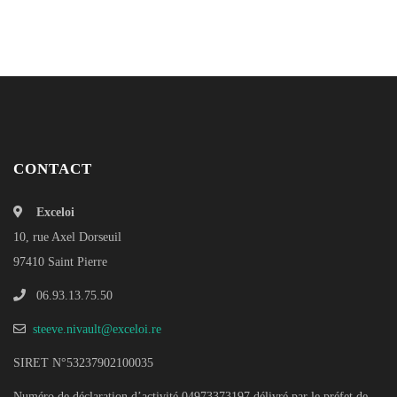
CONTACT
Exceloi
10, rue Axel Dorseuil
97410 Saint Pierre
06.93.13.75.50
steeve.nivault@exceloi.re
SIRET N°53237902100035
Numéro de déclaration d’activité 04973373197 délivré par le préfet de